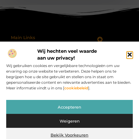
Main Links
Koop Backlinks: Wanneer, Waarom en Hoe Doe Je Dat Slim?
Geld verdienen met je website: hoe je jouw online platform omzet in inkomsten
Wij hechten veel waarde
Bericht categorie
@2025 All Right Reserved.
aan uw privacy!
Design by
Wij gebruiken cookies en vergelijkbare technologieën om uw
www.procardvlinders.nl.
ervaring op onze website te verbeteren. Deze helpen ons te
begrijpen hoe u de site gebruikt en stellen ons in staat om
gepersonaliseerde content en relevante advertenties aan te bieden.
Meer informatie vindt u in ons [
cookiebeleid
].
Procardvlinders.nl – Jouw bron van inspirerende
Accepteren
verhalen.
Verken blogs en artikelen die het alledaagse leven verrijken en
Weigeren
inspireren.
Bekijk Voorkeuren