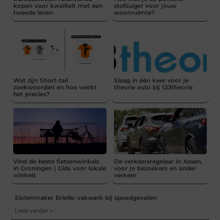
kopen voor kwaliteit met een
stofzuiger voor jouw
tweede leven
woonruimte?
Wat zijn Short-tail
Slaag in één keer voor je
zoekwoorden en hoe werkt
theorie auto bij 123theorie
het precies?
Vind de beste fietsenwinkels
De verkeersregelaar in Assen,
in Groningen | Gids voor lokale
voor je bezoekers en ander
winkels
verkeer
Slotenmaker Brielle: vakwerk bij spoedgevallen
Lees verder »