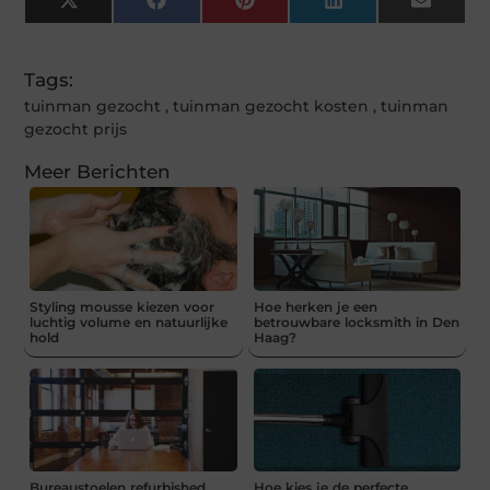
X
Facebook
Pinterest
LinkedIn
Email
(Twitter)
Tags:
tuinman gezocht
,
tuinman gezocht kosten
,
tuinman
gezocht prijs
Meer Berichten
Styling mousse kiezen voor
Hoe herken je een
luchtig volume en natuurlijke
betrouwbare locksmith in Den
hold
Haag?
Bureaustoelen refurbished
Hoe kies je de perfecte