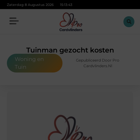
Zaterdag 8 Augustus 2026
15:13:44
Tuinman gezocht kosten
Woning en
Gepubliceerd Door Pro
Cardvlinders.nl
Tuin