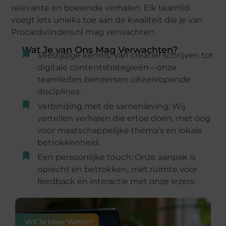
relevante en boeiende verhalen. Elk teamlid
voegt iets unieks toe aan de kwaliteit die je van
Procardvlinders.nl mag verwachten.
Wat Je van Ons Mag Verwachten?
Veelzijdige kennis: Van creatief schrijven tot
digitale contentstrategieën—onze
teamleden beheersen uiteenlopende
disciplines.
Verbinding met de samenleving: Wij
vertellen verhalen die ertoe doen, met oog
voor maatschappelijke thema’s en lokale
betrokkenheid.
Een persoonlijke touch: Onze aanpak is
oprecht en betrokken, met ruimte voor
feedback en interactie met onze lezers.
Wil Je Meer Weten?