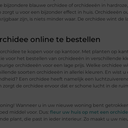
 de bijzondere blauwe orchidee of orchideeën in hardroze
o zorgt u voor een bijzonder effect in huis. Orchideeën o
ijgbaar zijn, is niets minder waar. De orchidee wint de l
chidee online te bestellen
orchidee te kopen voor op kantoor. Met planten op kant
ie voor het bestellen van orchideeën in verschillende kl
urige orchideeën voor een lage prijs. Welke orchidee w
illende soorten orchideeën in allerlei kleuren. En wist u
ndheid? Een orchidee heeft namelijk een luchtzuiveren
n zorgt de orchidee ervoor dat er schone lucht in de ru
woning! Wanneer u in uw nieuwe woning bent getrokken,
oed middel voor. Dus:
fleur uw huis op met een orchid
nde plant, die past in ieder interieur. Zo maakt u uw ni