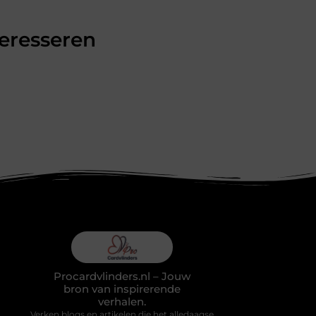
teresseren
Procardvlinders.nl – Jouw
bron van inspirerende
verhalen.
Verken blogs en artikelen die het alledaagse