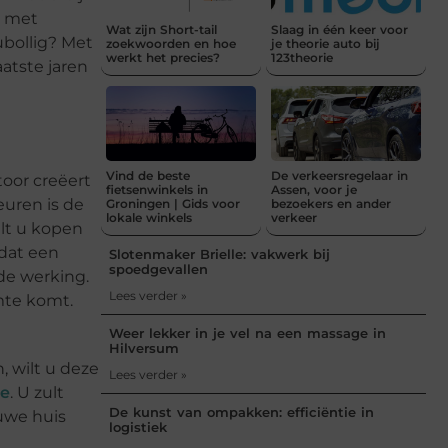
, met
Wat zijn Short-tail
Slaag in één keer voor
ubollig? Met
zoekwoorden en hoe
je theorie auto bij
werkt het precies?
123theorie
aatste jaren
Vind de beste
De verkeersregelaar in
oor creëert
fietsenwinkels in
Assen, voor je
euren is de
Groningen | Gids voor
bezoekers en ander
lokale winkels
verkeer
ilt u kopen
 dat een
Slotenmaker Brielle: vakwerk bij
spoedgevallen
de werking.
Lees verder »
imte komt.
Weer lekker in je vel na een massage in
Hilversum
 wilt u deze
Lees verder »
ee
. U zult
De kunst van ompakken: efficiëntie in
euwe huis
logistiek