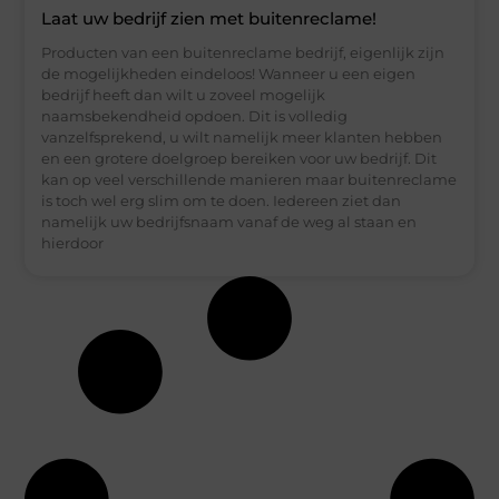
Laat uw bedrijf zien met buitenreclame!
Producten van een buitenreclame bedrijf, eigenlijk zijn
de mogelijkheden eindeloos! Wanneer u een eigen
bedrijf heeft dan wilt u zoveel mogelijk
naamsbekendheid opdoen. Dit is volledig
vanzelfsprekend, u wilt namelijk meer klanten hebben
en een grotere doelgroep bereiken voor uw bedrijf. Dit
kan op veel verschillende manieren maar buitenreclame
is toch wel erg slim om te doen. Iedereen ziet dan
namelijk uw bedrijfsnaam vanaf de weg al staan en
hierdoor