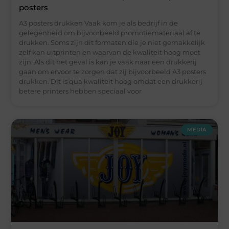
posters
A3 posters drukken Vaak kom je als bedrijf in de
gelegenheid om bijvoorbeeld promotiemateriaal af te
drukken. Soms zijn dit formaten die je niet gemakkelijk
zelf kan uitprinten en waarvan de kwaliteit hoog moet
zijn. Als dit het geval is kan je vaak naar een drukkerij
gaan om ervoor te zorgen dat zij bijvoorbeeld A3 posters
drukken. Dit is qua kwaliteit hoog omdat een drukkerij
betere printers hebben speciaal voor
MEDIA