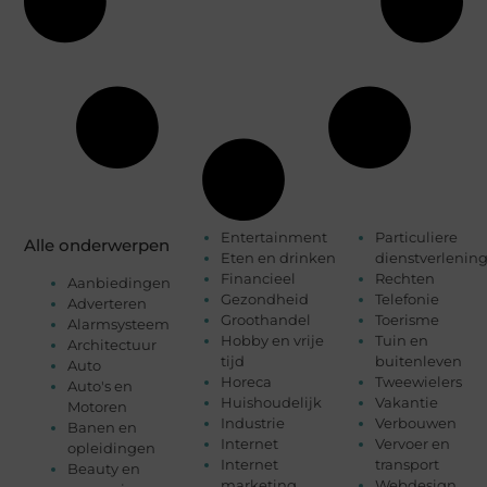
Entertainment
Particuliere
Alle onderwerpen
Eten en drinken
dienstverlenin
Financieel
Rechten
Aanbiedingen
Gezondheid
Telefonie
Adverteren
Groothandel
Toerisme
Alarmsysteem
Hobby en vrije
Tuin en
Architectuur
tijd
buitenleven
Auto
Horeca
Tweewielers
Auto's en
Huishoudelijk
Vakantie
Motoren
Industrie
Verbouwen
Banen en
Internet
Vervoer en
opleidingen
Internet
transport
Beauty en
marketing
Webdesign