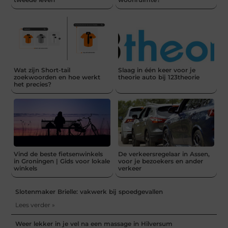
Wat zijn Short-tail
Slaag in één keer voor je
zoekwoorden en hoe werkt
theorie auto bij 123theorie
het precies?
Vind de beste fietsenwinkels
De verkeersregelaar in Assen,
in Groningen | Gids voor lokale
voor je bezoekers en ander
winkels
verkeer
Slotenmaker Brielle: vakwerk bij spoedgevallen
Lees verder »
Weer lekker in je vel na een massage in Hilversum