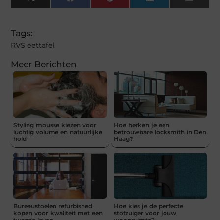
X
Facebook
Pinterest
LinkedIn
Email
(Twitter)
Tags:
RVS eettafel
Meer Berichten
Styling mousse kiezen voor
Hoe herken je een
luchtig volume en natuurlijke
betrouwbare locksmith in Den
hold
Haag?
Bureaustoelen refurbished
Hoe kies je de perfecte
kopen voor kwaliteit met een
stofzuiger voor jouw
tweede leven
woonruimte?