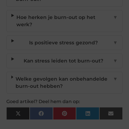
Hoe herken je burn-out op het
▼
werk?
Is positieve stress gezond?
▼
Kan stress leiden tot burn-out?
▼
Welke gevolgen kan onbehandelde
▼
burn-out hebben?
Goed artikel? Deel hem dan op:
X
Facebook
Pinterest
LinkedIn
Email
(Twitter)