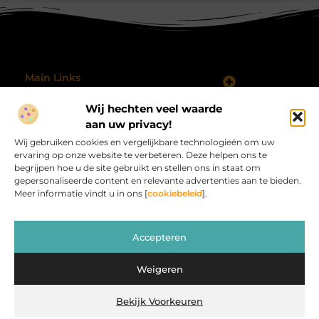
Main Links
Koop Backlinks: Wanneer, Waarom en Hoe Doe Je Dat Slim?
Geld verdienen met je website: hoe je jouw online platform omzet in inkomsten
Wij hechten veel waarde
Bericht categorie
@2025 All Right Reserved.
aan uw privacy!
Design by
Wij gebruiken cookies en vergelijkbare technologieën om uw
www.procardvlinders.nl.
ervaring op onze website te verbeteren. Deze helpen ons te
begrijpen hoe u de site gebruikt en stellen ons in staat om
gepersonaliseerde content en relevante advertenties aan te bieden.
Meer informatie vindt u in ons [
cookiebeleid
].
Procardvlinders.nl – Jouw bron van inspirerende
Accepteren
verhalen.
Verken blogs en artikelen die het alledaagse leven verrijken en
Weigeren
inspireren.
Bekijk Voorkeuren