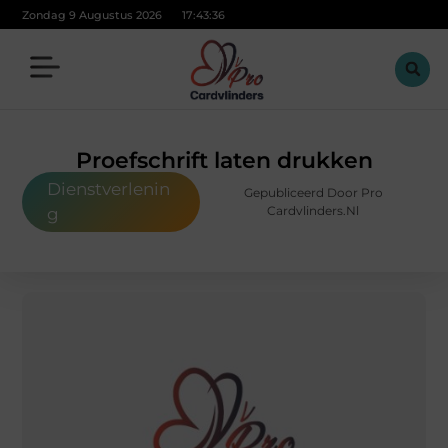
Zondag 9 Augustus 2026
17:43:37
Proefschrift laten drukken
Dienstverlenin
Gepubliceerd Door Pro
Cardvlinders.nl
g