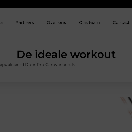
ia
Partners
Over ons
Ons team
Contact
De ideale workout
epubliceerd Door Pro Cardvlinders.nl