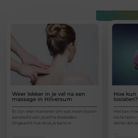
Gerelatee
Weer lekker in je vel na een
Hoe kun 
massage in Hilversum
loslaten?
Er zijn veel manieren om wat meer tijd en
Het kan moe
aandacht aan jezelf te besteden.
los te laten
Ongeacht hoe druk je bent in
denkt dat je
...
...