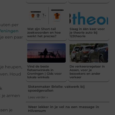
nuten per
Wat zijn Short-tail
Slaag in één keer voor
feningen
zoekwoorden en hoe
je theorie auto bij
werkt het precies?
123theorie
 je een paar
 je heupen,
Vind de beste
De verkeersregelaar in
fietsenwinkels in
Assen, voor je
uiven. Houd
Groningen | Gids voor
bezoekers en ander
lokale winkels
verkeer
Slotenmaker Brielle: vakwerk bij
ak
spoedgevallen
t je armen
Lees verder »
Weer lekker in je vel na een massage in
sen je
Hilversum