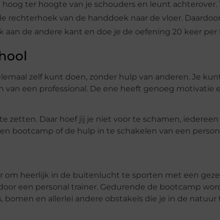
hoog ter hoogte van je schouders en leunt achterover. T
de rechterhoek van de handdoek naar de vloer. Daardoor
ok aan de andere kant en doe je de oefening 20 keer per 
chool
elemaal zelf kunt doen, zonder hulp van anderen. Je kunt
 van een professional. De ene heeft genoeg motivatie e
e zetten. Daar hoef jij je niet voor te schamen, iedereen
n bootcamp of de hulp in te schakelen van een personal
oor om heerlijk in de buitenlucht te sporten met een geze
or een personal trainer. Gedurende de bootcamp word
s, bomen en allerlei andere obstakels die je in de natuu