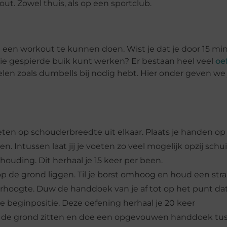
out. Zowel thuis, als op een sportclub.
om een workout te kunnen doen. Wist je dat je door 15 mi
oie gespierde buik kunt werken? Er bestaan heel veel
oe
elen zoals dumbells bij nodig hebt. Hier onder geven we
oeten op schouderbreedte uit elkaar. Plaats je handen op
n. Intussen laat jij je voeten zo veel mogelijk opzij sch
ouding. Dit herhaal je 15 keer per been.
 de grond liggen. Til je borst omhoog en houd een str
hoogte. Duw de handdoek van je af tot op het punt da
de beginpositie. Deze oefening herhaal je 20 keer
op de grond zitten en doe een opgevouwen handdoek tus