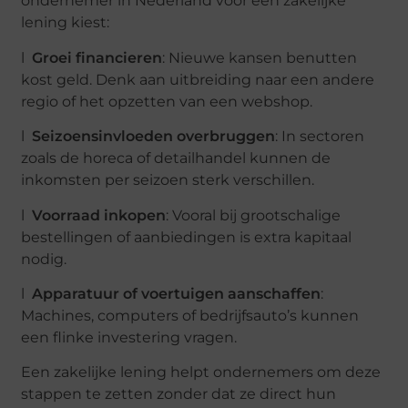
ondernemer in Nederland voor een zakelijke
lening kiest:
l
Groei financieren
: Nieuwe kansen benutten
kost geld. Denk aan uitbreiding naar een andere
regio of het opzetten van een webshop.
l
Seizoensinvloeden overbruggen
: In sectoren
zoals de horeca of detailhandel kunnen de
inkomsten per seizoen sterk verschillen.
l
Voorraad inkopen
: Vooral bij grootschalige
bestellingen of aanbiedingen is extra kapitaal
nodig.
l
Apparatuur of voertuigen aanschaffen
:
Machines, computers of bedrijfsauto’s kunnen
een flinke investering vragen.
Een zakelijke lening helpt ondernemers om deze
stappen te zetten zonder dat ze direct hun