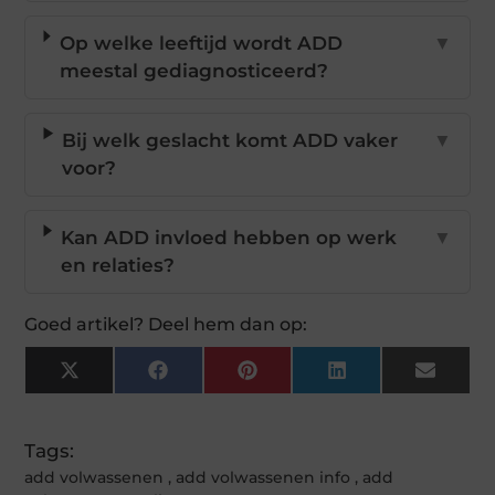
Op welke leeftijd wordt ADD
▼
meestal gediagnosticeerd?
Bij welk geslacht komt ADD vaker
▼
voor?
Kan ADD invloed hebben op werk
▼
en relaties?
Goed artikel? Deel hem dan op:
X
Facebook
Pinterest
LinkedIn
Email
(Twitter)
Tags:
add volwassenen
,
add volwassenen info
,
add