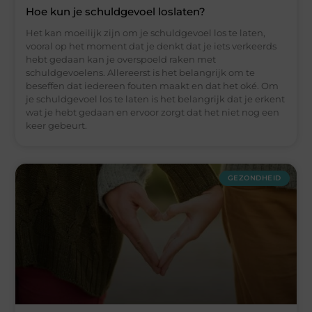
Hoe kun je schuldgevoel loslaten?
Het kan moeilijk zijn om je schuldgevoel los te laten,
vooral op het moment dat je denkt dat je iets verkeerds
hebt gedaan kan je overspoeld raken met
schuldgevoelens. Allereerst is het belangrijk om te
beseffen dat iedereen fouten maakt en dat het oké. Om
je schuldgevoel los te laten is het belangrijk dat je erkent
wat je hebt gedaan en ervoor zorgt dat het niet nog een
keer gebeurt.
GEZONDHEID