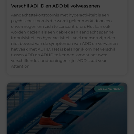
Verschil ADHD en ADD bij volwassenen
Aandachtstekortstoornis met hyperactiviteit is een
psychische stoornis die wordt gekenmerkt door een
onvermogen om zich te concentreren. Het kan ook
worden gezien als een gebrek aan aandacht spanne,
impulsiviteit en hyperactiviteit. Veel mensen zijn zich
niet bewust van de symptomen van ADD en verwarren
het vaak met ADHD. Het is belangrijk om het verschil
tussen ADD en ADHD te kennen, omdat het twee
verschillende aandoeningen zijn. ADD staat voor
Attention
GEZONDHEID