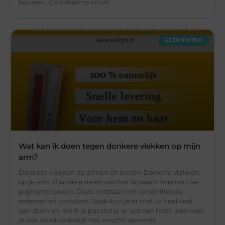
bouwen. Caloriearme eitwit
GEZONDHEID
Wat kan ik doen tegen donkere vlekken op mijn
arm?
Donkere vlekken op armen en benen Donkere vlekken
op je arm of andere delen van het lichaam noemen we
pigmentvlekken. Deze ontstaan om verschillende
redenen en oorzaken. Vaak kun je er niet zo heel veel
aan doen en merk je pas dat je er last van hebt, wanneer
je ook daadwerkelijk het verschil opmerkt.