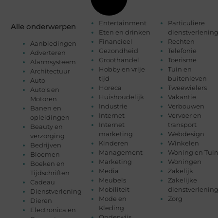
Entertainment
Particuliere
Alle onderwerpen
Eten en drinken
dienstverlenin
Financieel
Rechten
Aanbiedingen
Gezondheid
Telefonie
Adverteren
Groothandel
Toerisme
Alarmsysteem
Hobby en vrije
Tuin en
Architectuur
tijd
buitenleven
Auto
Horeca
Tweewielers
Auto's en
Huishoudelijk
Vakantie
Motoren
Industrie
Verbouwen
Banen en
Internet
Vervoer en
opleidingen
Internet
transport
Beauty en
marketing
Webdesign
verzorging
Kinderen
Winkelen
Bedrijven
Management
Woning en Tui
Bloemen
Marketing
Woningen
Boeken en
Media
Zakelijk
Tijdschriften
Meubels
Zakelijke
Cadeau
Mobiliteit
dienstverlenin
Dienstverlening
Mode en
Zorg
Dieren
Kleding
Electronica en
Onderwijs