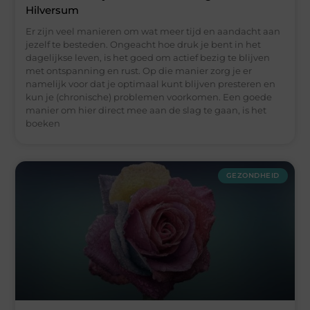
Hilversum
Er zijn veel manieren om wat meer tijd en aandacht aan
jezelf te besteden. Ongeacht hoe druk je bent in het
dagelijkse leven, is het goed om actief bezig te blijven
met ontspanning en rust. Op die manier zorg je er
namelijk voor dat je optimaal kunt blijven presteren en
kun je (chronische) problemen voorkomen. Een goede
manier om hier direct mee aan de slag te gaan, is het
boeken
GEZONDHEID