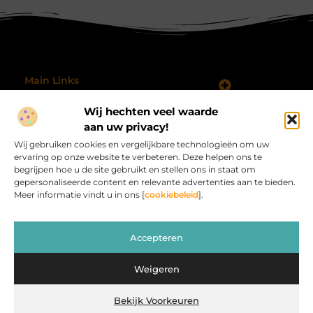
Main Links
Koop Backlinks: Wanneer, Waarom en Hoe Doe Je Dat Slim?
Geld verdienen met je website: hoe je jouw online platform omzet in inkomsten
Wij hechten veel waarde
Bericht categorie
@2025 All Right Reserved.
aan uw privacy!
Design by
Wij gebruiken cookies en vergelijkbare technologieën om uw
www.procardvlinders.nl.
ervaring op onze website te verbeteren. Deze helpen ons te
begrijpen hoe u de site gebruikt en stellen ons in staat om
gepersonaliseerde content en relevante advertenties aan te bieden.
Meer informatie vindt u in ons [
cookiebeleid
].
Procardvlinders.nl – Jouw bron van inspirerende
Accepteren
verhalen.
Verken blogs en artikelen die het alledaagse leven verrijken en
Weigeren
inspireren.
Bekijk Voorkeuren