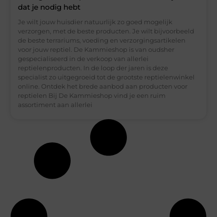
dat je nodig hebt
Je wilt jouw huisdier natuurlijk zo goed mogelijk
verzorgen, met de beste producten. Je wilt bijvoorbeeld
de beste terrariums, voeding en verzorgingsartikelen
voor jouw reptiel. De Kammieshop is van oudsher
gespecialiseerd in de verkoop van allerlei
reptielenproducten. In de loop der jaren is deze
specialist zo uitgegroeid tot de grootste reptielenwinkel
online. Ontdek het brede aanbod aan producten voor
reptielen Bij De Kammieshop vind je een ruim
assortiment aan allerlei