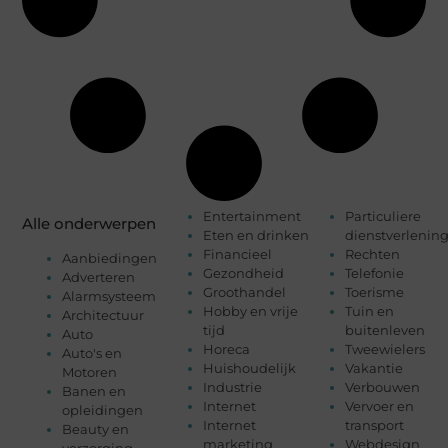
Entertainment
Particuliere
Alle onderwerpen
Eten en drinken
dienstverlenin
Financieel
Rechten
Aanbiedingen
Gezondheid
Telefonie
Adverteren
Groothandel
Toerisme
Alarmsysteem
Hobby en vrije
Tuin en
Architectuur
tijd
buitenleven
Auto
Horeca
Tweewielers
Auto's en
Huishoudelijk
Vakantie
Motoren
Industrie
Verbouwen
Banen en
Internet
Vervoer en
opleidingen
Internet
transport
Beauty en
marketing
Webdesign
verzorging