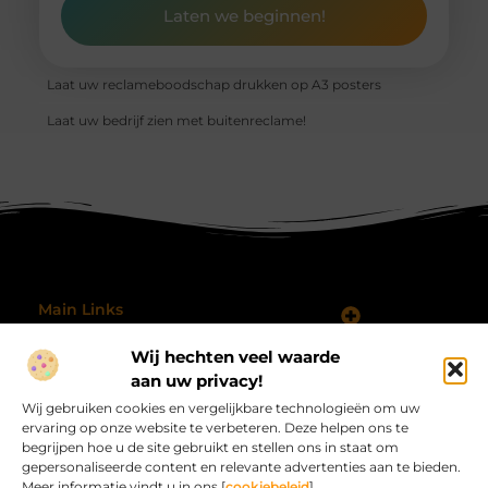
Laten we beginnen!
Laat uw reclameboodschap drukken op A3 posters
Laat uw bedrijf zien met buitenreclame!
Main Links
Koop Backlinks: Wanneer, Waarom en Hoe Doe Je Dat Slim?
Geld verdienen met je website: hoe je jouw online platform omzet in inkomsten
Wij hechten veel waarde
Bericht categorie
@2025 All Right Reserved.
aan uw privacy!
Design by
Wij gebruiken cookies en vergelijkbare technologieën om uw
www.procardvlinders.nl.
ervaring op onze website te verbeteren. Deze helpen ons te
begrijpen hoe u de site gebruikt en stellen ons in staat om
gepersonaliseerde content en relevante advertenties aan te bieden.
Meer informatie vindt u in ons [
cookiebeleid
].