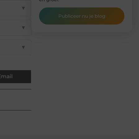
▼
Publiceer nu je blog
▼
▼
Email