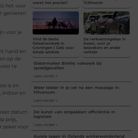
werkt het precies?
123theorie
ls het voor
at genieten
n voor je
Vind de beste
De verkeersregelaar in
fietsenwinkels in
Assen, voor je
Groningen | Gids voor
bezoekers en ander
ht hand en
lokale winkels
verkeer
en op de
Slotenmaker Brielle: vakwerk bij
voor te
spoedgevallen
Lees verder »
te is en
Weer lekker in je vel na een massage in
Hilversum
, indoor en
Lees verder »
gkeer datum
De kunst van ompakken: efficiëntie in
logistiek
 prijs,
Lees verder »
r zeker voor
Aurora jagen in IJslands winterwonderland