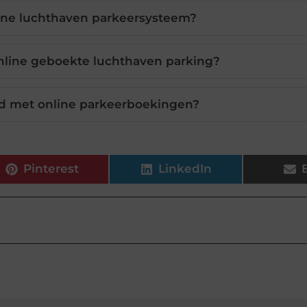
ine luchthaven parkeersysteem?
j online geboekte luchthaven parking?
ld met online parkeerboekingen?
Pinterest
LinkedIn