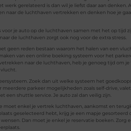
 werk gerelateerd is dan wil je liefst daar aan denken. A
nen naar de luchthaven vertrekken en denken hoe je ga
 voor je auto op de luchthaven samen met het op tijd zij
aar de luchthaven zorgt ook nog voor de extra stress.
et geen reden bestaan waarom het halen van een vluc
maken van een online boeking systeem voor het parker
etrekken naar de luchthaven, heb je genoeg tijd om je 
 vlucht.
keersysteem. Zoek dan uit welke systeem het goedkoops
r meerdere parkeer mogelijkheden zoals self-drive, valet
t een shuttle service. Je auto zal dan veilig zijn.
. Je moet enkel je vertrek luchthaven, aankomst en teru
laats geselecteerd hebt, krijg je een mapje gesorteerd op
 wensen. Dan moet je enkel je reservatie boeken. Zorg e
erplaats.