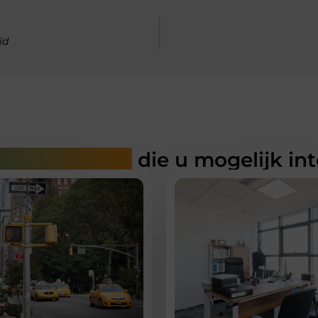
id
rde artikelen
die u mogelijk in