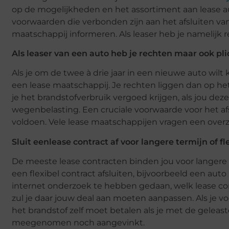
op de mogelijkheden en het assortiment aan lease a
voorwaarden die verbonden zijn aan het afsluiten van
maatschappij informeren. Als leaser heb je namelijk 
Als leaser van een auto heb je rechten maar ook pl
Als je om de twee à drie jaar in een nieuwe auto wil
een lease maatschappij. Je rechten liggen dan op he
je het brandstofverbruik vergoed krijgen, als jou dez
wegenbelasting. Een cruciale voorwaarde voor het afs
voldoen. Vele lease maatschappijen vragen een overz
Sluit een
lease contract af voor langere termijn of fl
De meeste lease contracten binden jou voor langere 
een flexibel contract afsluiten, bijvoorbeeld een au
internet onderzoek te hebben gedaan, welk lease contr
zul je daar jouw deal aan moeten aanpassen. Als je vo
het brandstof zelf moet betalen als je met de geleas
meegenomen noch aangevinkt.