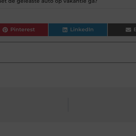
met de geleaste auto op vakantie ga?
Pinterest
LinkedIn