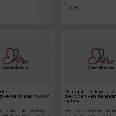
...
Auto
die
Rijangst – Je kan jezelf
gwekkend slecht voor
bevrijden van de angs
rijden.
nde manier drinken is zeker
Ontelbare mensen hebben las
grijk als gezond te eten. Denk
rijangst of zijn bang om te rijd