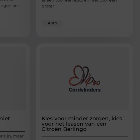
alleen voor een auto en niet voor een
dingen en
groter
...
Auto
niet
Kies voor minder zorgen, kies
voor het leasen van een
Citroën Berlingo
r zijn, maar