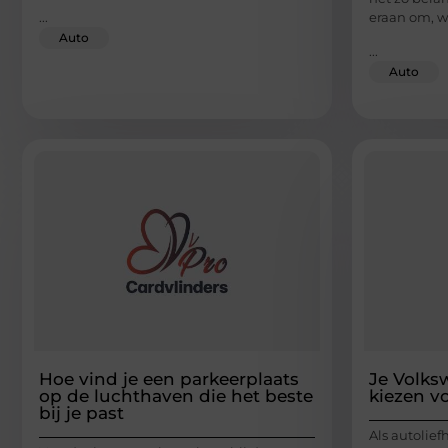
...
eraan om, w
Auto
...
Auto
Hoe vind je een parkeerplaats
Je Volks
op de luchthaven die het beste
kiezen v
bij je past
Als autolief