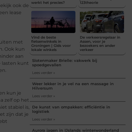
werkt het precies?
123theorie
ekijk ook de
een lease
Vind de beste
De verkeersregelaar in
fietsenwinkels in
Assen, voor je
luiten met
Groningen | Gids voor
bezoekers en ander
en. Ook kun
lokale winkels
verkeer
 minder aan
Slotenmaker Brielle: vakwerk bij
e lasten kunt
spoedgevallen
en.
Lees verder »
Weer lekker in je vel na een massage in
Hilversum
en kun je
Lees verder »
a zelf op het
t stabiel is,
De kunst van ompakken: efficiëntie in
logistiek
t zijn dat je
Lees verder »
hebt
Aurora jagen in IJslands winterwonderland