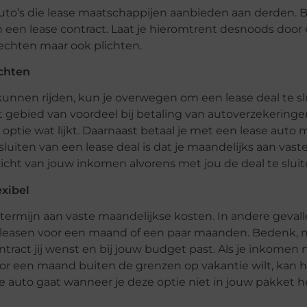
uto’s die lease maatschappijen aanbieden aan derden. B
 een lease contract. Laat je hieromtrent desnoods door 
rechten maar ook plichten.
ichten
t kunnen rijden, kun je overwegen om een lease deal te s
t gebied van voordeel bij betaling van autoverzekering
e optie wat lijkt. Daarnaast betaal je met een lease auto
luiten van een lease deal is dat je maandelijks aan vast
icht van jouw inkomen alvorens met jou de deal te sluit
exibel
termijn aan vaste maandelijkse kosten. In andere gevall
to leasen voor een maand of een paar maanden. Bedenk, n
act jij wenst en bij jouw budget past. Als je inkomen nie
or een maand buiten de grenzen op vakantie wilt, kan he
te auto gaat wanneer je deze optie niet in jouw pakket 