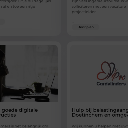
torrijder. Of je nu dagelijks
zijn veel ingenieursbureaus w
en af en toe een ritje
solliciteren met een vacature
projectleider
...
Bedrijven
r goede digitale
Hulp bij belastingaang
ructies
Doetinchem en omge
mers is het belangrijk om
Wij kunnen u helpen met uw 