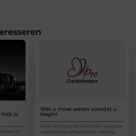
teresseren
Wat u moet weten voordat u
 heb je
begint
Als je net begint als elektricien, vraag je je
genieur? Er
waarschijnlijk af hoeveel een leerling-