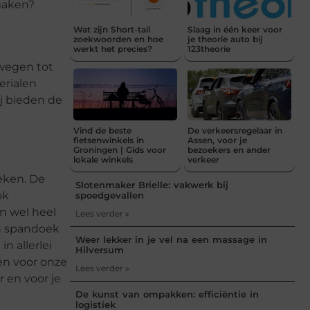
 maken?
Wat zijn Short-tail
Slaag in één keer voor
zoekwoorden en hoe
je theorie auto bij
werkt het precies?
123theorie
lwegen tot
erialen
j bieden de
Vind de beste
De verkeersregelaar in
fietsenwinkels in
Assen, voor je
Groningen | Gids voor
bezoekers en ander
lokale winkels
verkeer
eken. De
Slotenmaker Brielle: vakwerk bij
ok
spoedgevallen
n wel heel
Lees verder »
en spandoek
Weer lekker in je vel na een massage in
n allerlei
Hilversum
en voor onze
Lees verder »
r en voor je
De kunst van ompakken: efficiëntie in
logistiek