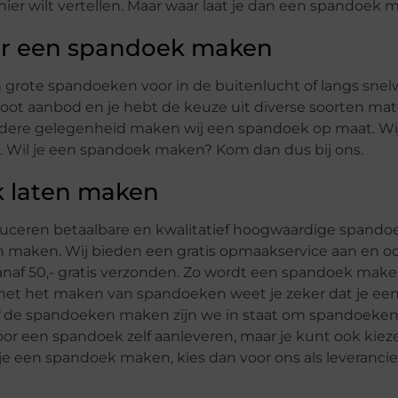
nier wilt vertellen. Maar waar laat je dan een spandoek
voor een spandoek maken
 grote spandoeken voor in de buitenlucht of langs sne
oot aanbod en je hebt de keuze uit diverse soorten mat
dere gelegenheid maken wij een spandoek op maat. Wi
js. Wil je een spandoek maken? Kom dan dus bij ons.
k laten maken
uceren betaalbare en kwalitatief hoogwaardige spando
en maken. Wij bieden een gratis opmaakservice aan en o
anaf 50,- gratis verzonden. Zo wordt een spandoek make
n met het maken van spandoeken weet je zeker dat je e
f de spandoeken maken zijn we in staat om spandoeken i
or een spandoek zelf aanleveren, maar je kunt ook kiez
 je een spandoek maken, kies dan voor ons als leverancie