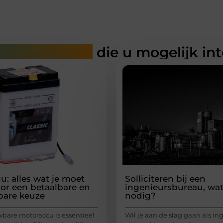
rde artikelen
die u mogelijk in
u: alles wat je moet
Solliciteren bij een
or een betaalbare en
ingenieursbureau, wat
bare keuze
nodig?
bare motoraccu is essentieel
Wil je aan de slag gaan als in