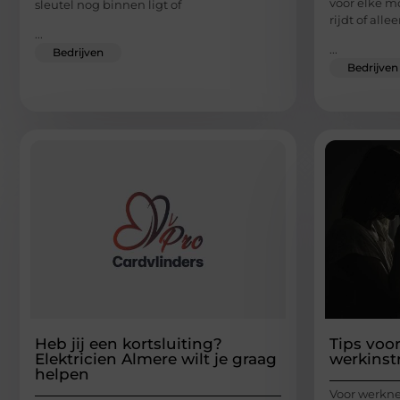
voor elke mo
sleutel nog binnen ligt of
rijdt of alle
...
...
Bedrijven
Bedrijven
Heb jij een kortsluiting?
Tips voo
Elektricien Almere wilt je graag
werkinst
helpen
Voor werkne