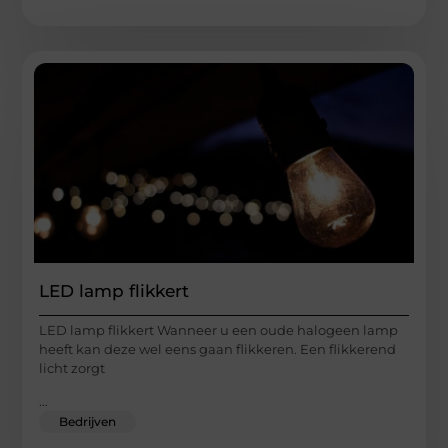
LED lamp flikkert
LED lamp flikkert Wanneer u een oude halogeen lamp
heeft kan deze wel eens gaan flikkeren. Een flikkerend
licht zorgt
...
Bedrijven