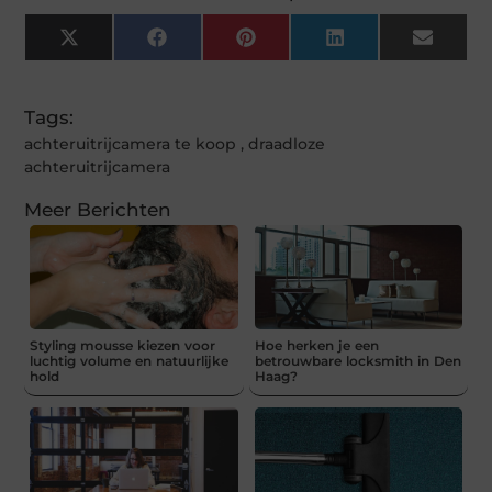
X
Facebook
Pinterest
LinkedIn
Email
(Twitter)
Tags:
achteruitrijcamera te koop
,
draadloze
achteruitrijcamera
Meer Berichten
Styling mousse kiezen voor
Hoe herken je een
luchtig volume en natuurlijke
betrouwbare locksmith in Den
hold
Haag?