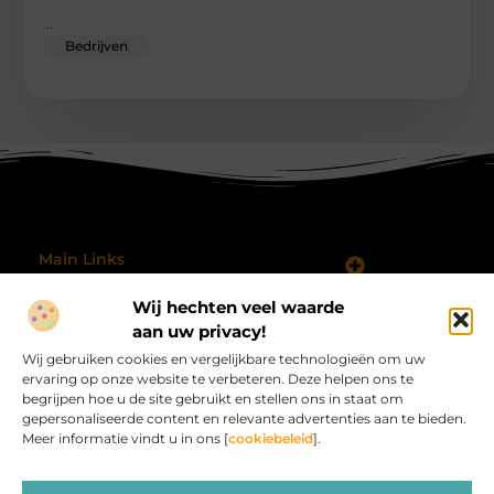
...
Bedrijven
Main Links
Koop Backlinks: Wanneer, Waarom en Hoe Doe Je Dat Slim?
Geld verdienen met je website: hoe je jouw online platform omzet in inkomsten
Wij hechten veel waarde
Bericht categorie
@2025 All Right Reserved.
aan uw privacy!
Design by
Wij gebruiken cookies en vergelijkbare technologieën om uw
www.procardvlinders.nl.
ervaring op onze website te verbeteren. Deze helpen ons te
begrijpen hoe u de site gebruikt en stellen ons in staat om
gepersonaliseerde content en relevante advertenties aan te bieden.
Meer informatie vindt u in ons [
cookiebeleid
].