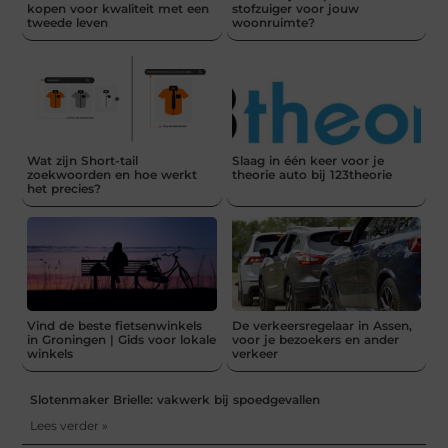
kopen voor kwaliteit met een
stofzuiger voor jouw
tweede leven
woonruimte?
Wat zijn Short-tail
Slaag in één keer voor je
zoekwoorden en hoe werkt
theorie auto bij 123theorie
het precies?
Vind de beste fietsenwinkels
De verkeersregelaar in Assen,
in Groningen | Gids voor lokale
voor je bezoekers en ander
winkels
verkeer
Slotenmaker Brielle: vakwerk bij spoedgevallen
Lees verder »