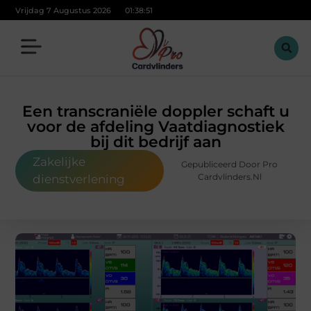
Vrijdag 7 Augustus 2026
01:38:52
Een transcraniële doppler schaft u
voor de afdeling Vaatdiagnostiek
bij dit bedrijf aan
Zakelijke
Gepubliceerd Door Pro
Cardvlinders.nl
dienstverlening