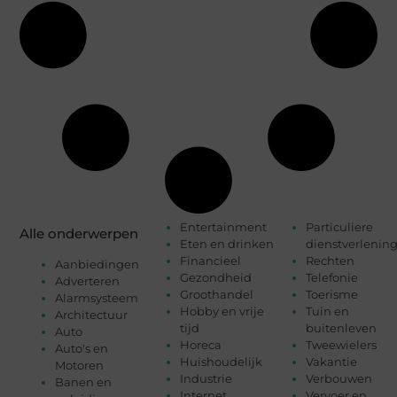
Entertainment
Particuliere
Alle onderwerpen
Eten en drinken
dienstverlenin
Financieel
Rechten
Aanbiedingen
Gezondheid
Telefonie
Adverteren
Groothandel
Toerisme
Alarmsysteem
Hobby en vrije
Tuin en
Architectuur
tijd
buitenleven
Auto
Horeca
Tweewielers
Auto's en
Huishoudelijk
Vakantie
Motoren
Industrie
Verbouwen
Banen en
Internet
Vervoer en