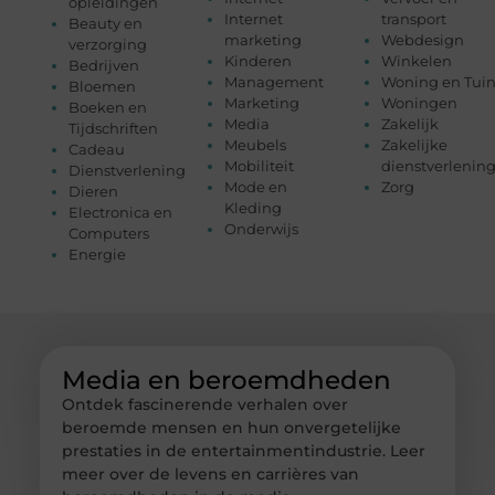
opleidingen
Internet
transport
Beauty en
marketing
Webdesign
verzorging
Kinderen
Winkelen
Bedrijven
Management
Woning en Tui
Bloemen
Marketing
Woningen
Boeken en
Media
Zakelijk
Tijdschriften
Meubels
Zakelijke
Cadeau
Mobiliteit
dienstverlenin
Dienstverlening
Mode en
Zorg
Dieren
Kleding
Electronica en
Onderwijs
Computers
Energie
Media en beroemdheden
Ontdek fascinerende verhalen over
beroemde mensen en hun onvergetelijke
prestaties in de entertainmentindustrie. Leer
meer over de levens en carrières van