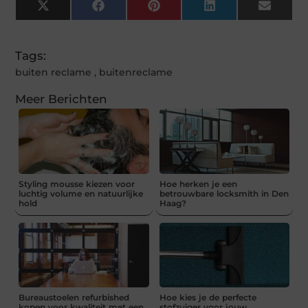
X
Facebook
Pinterest
LinkedIn
Email
(Twitter)
Tags:
buiten reclame
,
buitenreclame
Meer Berichten
Styling mousse kiezen voor
Hoe herken je een
luchtig volume en natuurlijke
betrouwbare locksmith in Den
hold
Haag?
Bureaustoelen refurbished
Hoe kies je de perfecte
kopen voor kwaliteit met een
stofzuiger voor jouw