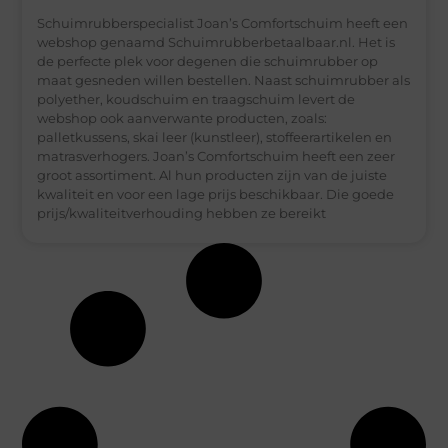
Schuimrubberspecialist Joan’s Comfortschuim heeft een
webshop genaamd Schuimrubberbetaalbaar.nl. Het is
de perfecte plek voor degenen die schuimrubber op
maat gesneden willen bestellen. Naast schuimrubber als
polyether, koudschuim en traagschuim levert de
webshop ook aanverwante producten, zoals:
palletkussens, skai leer (kunstleer), stoffeerartikelen en
matrasverhogers. Joan’s Comfortschuim heeft een zeer
groot assortiment. Al hun producten zijn van de juiste
kwaliteit en voor een lage prijs beschikbaar. Die goede
prijs/kwaliteitverhouding hebben ze bereikt