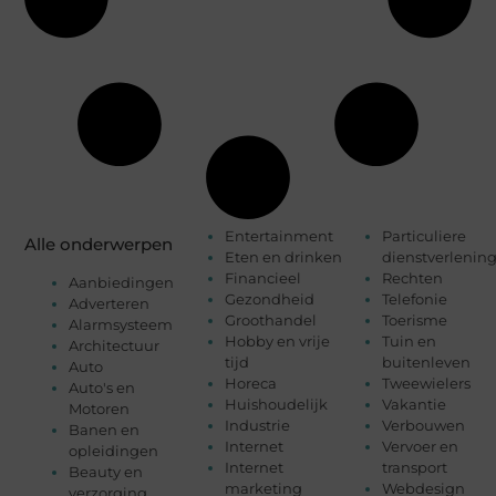
Entertainment
Particuliere
Alle onderwerpen
Eten en drinken
dienstverlenin
Financieel
Rechten
Aanbiedingen
Gezondheid
Telefonie
Adverteren
Groothandel
Toerisme
Alarmsysteem
Hobby en vrije
Tuin en
Architectuur
tijd
buitenleven
Auto
Horeca
Tweewielers
Auto's en
Huishoudelijk
Vakantie
Motoren
Industrie
Verbouwen
Banen en
Internet
Vervoer en
opleidingen
Internet
transport
Beauty en
marketing
Webdesign
verzorging