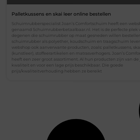
Palletkussens en skai leer online bestellen
Schuimrubberspecialist Joan’s Comfortschuim heeft een web
genaamd Schuimrubberbetaalbaar.nl. Het is de perfecte plek 
degenen die schuimrubber op maat gesneden willen bestellen
schuimrubber als polyether, koudschuim en traagschuim lever
webshop ook aanverwante producten, zoals: palletkussens, skai
(kunstleer), stoffeerartikelen en matrasverhogers. Joan’s Comf
heeft een zeer groot assortiment. Al hun producten zijn van de 
kwaliteit en voor een lage prijs beschikbaar. Die goede
prijs/kwaliteitverhouding hebben ze bereikt