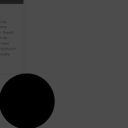
shop
voor
. Naast
t de
 leer
ortschuim
juiste