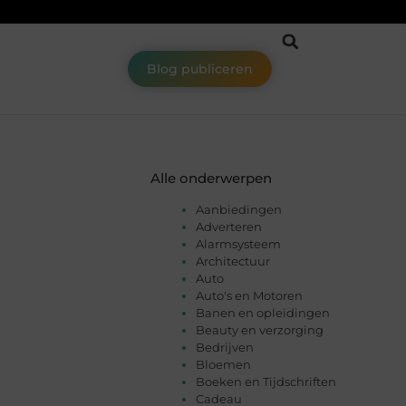
Blog publiceren
Alle onderwerpen
Aanbiedingen
Adverteren
Alarmsysteem
Architectuur
Auto
Auto's en Motoren
Banen en opleidingen
Beauty en verzorging
Bedrijven
Bloemen
Boeken en Tijdschriften
Cadeau