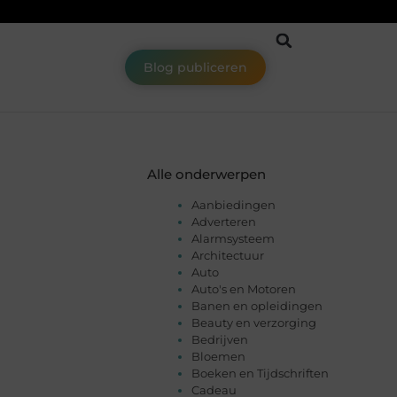
Blog publiceren
Alle onderwerpen
Aanbiedingen
Adverteren
Alarmsysteem
Architectuur
Auto
Auto's en Motoren
Banen en opleidingen
Beauty en verzorging
Bedrijven
Bloemen
Boeken en Tijdschriften
Cadeau