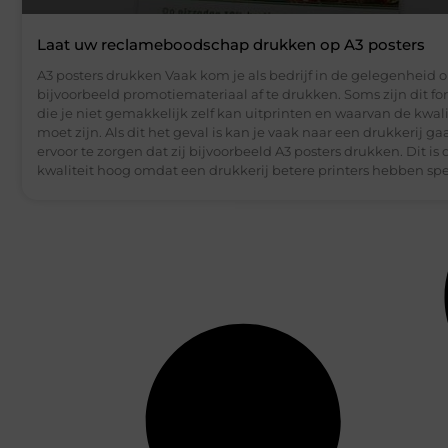
Laat uw reclameboodschap drukken op A3 posters
A3 posters drukken Vaak kom je als bedrijf in de gelegenheid 
bijvoorbeeld promotiemateriaal af te drukken. Soms zijn dit f
die je niet gemakkelijk zelf kan uitprinten en waarvan de kwal
moet zijn. Als dit het geval is kan je vaak naar een drukkerij g
ervoor te zorgen dat zij bijvoorbeeld A3 posters drukken. Dit is
kwaliteit hoog omdat een drukkerij betere printers hebben spe