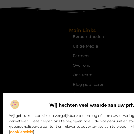
Main Links
Beroemdheden
Uit de Media
Partners
Over ons
Ons team
Blog publiceren
Contact
Website index
Wij hechten veel waarde aan uw pri
Cookiebeleid (EU)
Wij gebruiken cookies en vergelijkbare technologieën om uw ervaring
verbeteren. Deze helpen ons te begrijpen hoe u de site gebruikt en ste
Koop Backlinks: Wanneer, Wa
en Hoe Doe Je Dat Slim?
gepersonaliseerde content en relevante advertenties aan te bieden. Me
[
cookiebeleid
].