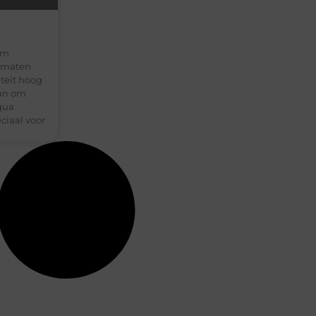
om
ormaten
iteit hoog
aan om
 qua
ciaal voor