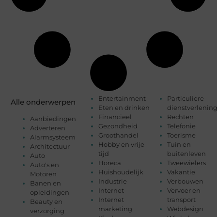
Entertainment
Particuliere
Alle onderwerpen
Eten en drinken
dienstverlenin
Financieel
Rechten
Aanbiedingen
Gezondheid
Telefonie
Adverteren
Groothandel
Toerisme
Alarmsysteem
Hobby en vrije
Tuin en
Architectuur
tijd
buitenleven
Auto
Horeca
Tweewielers
Auto's en
Huishoudelijk
Vakantie
Motoren
Industrie
Verbouwen
Banen en
Internet
Vervoer en
opleidingen
Internet
transport
Beauty en
marketing
Webdesign
verzorging