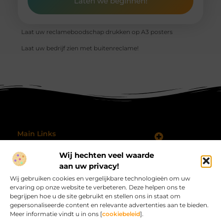
Laten we beginnen!
Laat uw reclameboodschap drukken op A3 posters
Laat uw bedrijf zien met buitenreclame!
Main Links
Koop Backlinks: Wanneer, Waarom en Hoe Doe Je Dat Slim?
Geld verdienen met je website: hoe je jouw online platform omzet in inkomsten
Wij hechten veel waarde
Bericht categorie
@2025 All Right Reserved.
aan uw privacy!
Design by
Wij gebruiken cookies en vergelijkbare technologieën om uw
www.procardvlinders.nl.
ervaring op onze website te verbeteren. Deze helpen ons te
begrijpen hoe u de site gebruikt en stellen ons in staat om
gepersonaliseerde content en relevante advertenties aan te bieden.
Meer informatie vindt u in ons [
cookiebeleid
].