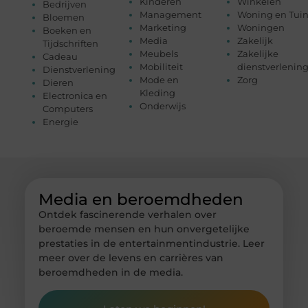
Kinderen
Winkelen
Bedrijven
Management
Woning en Tui
Bloemen
Marketing
Woningen
Boeken en
Media
Zakelijk
Tijdschriften
Meubels
Zakelijke
Cadeau
Mobiliteit
dienstverlenin
Dienstverlening
Mode en
Zorg
Dieren
Kleding
Electronica en
Onderwijs
Computers
Energie
Media en beroemdheden
Ontdek fascinerende verhalen over
beroemde mensen en hun onvergetelijke
prestaties in de entertainmentindustrie. Leer
meer over de levens en carrières van
beroemdheden in de media.