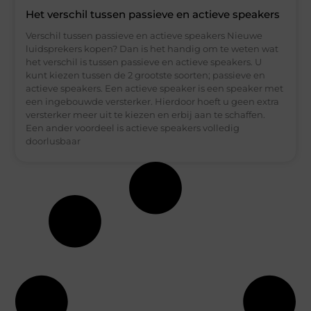
Het verschil tussen passieve en actieve speakers
Verschil tussen passieve en actieve speakers Nieuwe
luidsprekers kopen? Dan is het handig om te weten wat
het verschil is tussen passieve en actieve speakers. U
kunt kiezen tussen de 2 grootste soorten; passieve en
actieve speakers. Een actieve speaker is een speaker met
een ingebouwde versterker. Hierdoor hoeft u geen extra
versterker meer uit te kiezen en erbij aan te schaffen.
Een ander voordeel is actieve speakers volledig
doorlusbaar