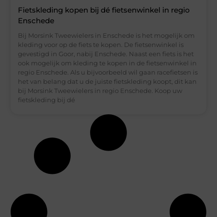
Fietskleding kopen bij dé fietsenwinkel in regio
Enschede
Bij Morsink Tweewielers in Enschede is het mogelijk om
kleding voor op de fiets te kopen. De fietsenwinkel is
gevestigd in Goor, nabij Enschede. Naast een fiets is het
ook mogelijk om kleding te kopen in de fietsenwinkel in
regio Enschede. Als u bijvoorbeeld wil gaan racefietsen is
het van belang dat u de juiste fietskleding koopt, dit kan
bij Morsink Tweewielers in regio Enschede. Koop uw
fietskleding bij dé