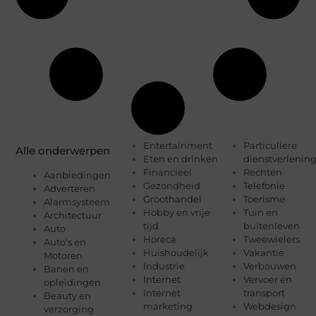
Entertainment
Particuliere
Alle onderwerpen
Eten en drinken
dienstverlenin
Financieel
Rechten
Aanbiedingen
Gezondheid
Telefonie
Adverteren
Groothandel
Toerisme
Alarmsysteem
Hobby en vrije
Tuin en
Architectuur
tijd
buitenleven
Auto
Horeca
Tweewielers
Auto's en
Huishoudelijk
Vakantie
Motoren
Industrie
Verbouwen
Banen en
Internet
Vervoer en
opleidingen
Internet
transport
Beauty en
marketing
Webdesign
verzorging