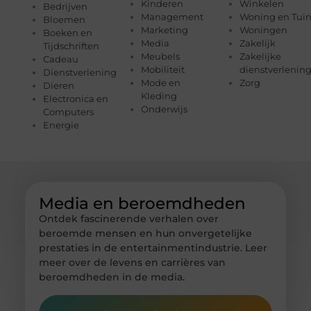
Kinderen
Winkelen
Bedrijven
Management
Woning en Tui
Bloemen
Marketing
Woningen
Boeken en
Media
Zakelijk
Tijdschriften
Meubels
Zakelijke
Cadeau
Mobiliteit
dienstverlenin
Dienstverlening
Mode en
Zorg
Dieren
Kleding
Electronica en
Onderwijs
Computers
Energie
Media en beroemdheden
Ontdek fascinerende verhalen over
beroemde mensen en hun onvergetelijke
prestaties in de entertainmentindustrie. Leer
meer over de levens en carrières van
beroemdheden in de media.