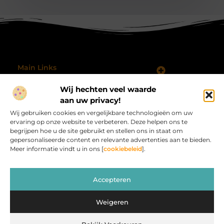
Main Links
Koop Backlinks: Wanneer, Waarom en Hoe Doe Je Dat Slim?
Geld verdienen met je website: hoe je jouw online platform omzet in inkomsten
Wij hechten veel waarde
Bericht categorie
@2025 All Right Reserved.
aan uw privacy!
Design by
Wij gebruiken cookies en vergelijkbare technologieën om uw
www.procardvlinders.nl.
ervaring op onze website te verbeteren. Deze helpen ons te
begrijpen hoe u de site gebruikt en stellen ons in staat om
gepersonaliseerde content en relevante advertenties aan te bieden.
Meer informatie vindt u in ons [
cookiebeleid
].
Procardvlinders.nl – Jouw bron van inspirerende
Accepteren
verhalen.
Verken blogs en artikelen die het alledaagse leven verrijken en
Weigeren
inspireren.