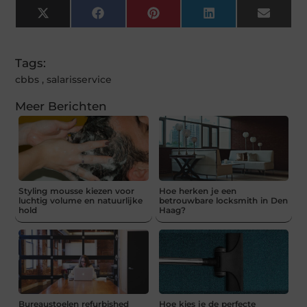
X
Facebook
Pinterest
LinkedIn
Email
(Twitter)
Tags:
cbbs
,
salarisservice
Meer Berichten
Styling mousse kiezen voor
Hoe herken je een
luchtig volume en natuurlijke
betrouwbare locksmith in Den
hold
Haag?
Bureaustoelen refurbished
Hoe kies je de perfecte