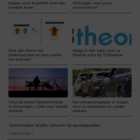
kopen voor kwaliteit met een
stofzuiger voor jouw
tweede leven
woonruimte?
Wat zijn Short-tail
Slaag in één keer voor je
zoekwoorden en hoe werkt
theorie auto bij 123theorie
het precies?
Vind de beste fietsenwinkels
De verkeersregelaar in Assen,
in Groningen | Gids voor lokale
voor je bezoekers en ander
winkels
verkeer
Slotenmaker Brielle: vakwerk bij spoedgevallen
Lees verder »