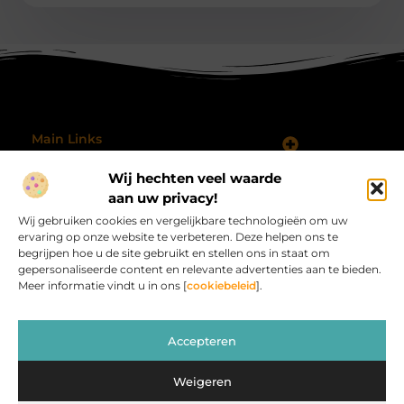
Main Links
Koop Backlinks: Wanneer, Waarom en Hoe Doe Je Dat Slim?
Geld verdienen met je website: hoe je jouw online platform omzet in inkomsten
Wij hechten veel waarde
Bericht categorie
@2025 All Right Reserved.
aan uw privacy!
Design by
Wij gebruiken cookies en vergelijkbare technologieën om uw
www.procardvlinders.nl.
ervaring op onze website te verbeteren. Deze helpen ons te
begrijpen hoe u de site gebruikt en stellen ons in staat om
gepersonaliseerde content en relevante advertenties aan te bieden.
Meer informatie vindt u in ons [
cookiebeleid
].
Procardvlinders.nl – Jouw bron van inspirerende
Accepteren
verhalen.
Verken blogs en artikelen die het alledaagse leven verrijken en
Weigeren
inspireren.