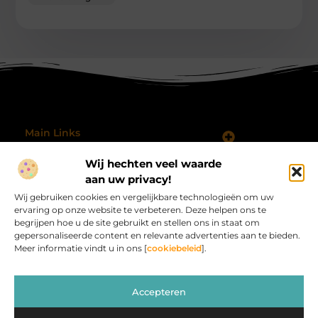
Main Links
Koop Backlinks: Wanneer, Waarom en Hoe Doe Je Dat Slim?
Geld verdienen met je website: hoe je jouw online platform omzet in inkomsten
Wij hechten veel waarde
Bericht categorie
@2025 All Right Reserved.
aan uw privacy!
Design by
Wij gebruiken cookies en vergelijkbare technologieën om uw
www.procardvlinders.nl.
ervaring op onze website te verbeteren. Deze helpen ons te
begrijpen hoe u de site gebruikt en stellen ons in staat om
gepersonaliseerde content en relevante advertenties aan te bieden.
Meer informatie vindt u in ons [
cookiebeleid
].
Procardvlinders.nl – Jouw bron van inspirerende
Accepteren
verhalen.
Verken blogs en artikelen die het alledaagse leven verrijken en