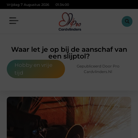
Vrijdag 7 Augustus 2026
01:34:01
Waar let je op bij de aanschaf van
een slijptol?
Hobby en vrije
Gepubliceerd Door Pro
Cardvlinders.nl
tijd