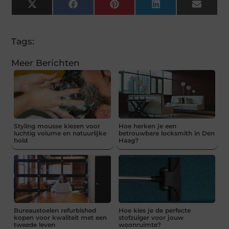
X
Facebook
Pinterest
LinkedIn
Email
(Twitter)
Tags:
Meer Berichten
Styling mousse kiezen voor
Hoe herken je een
luchtig volume en natuurlijke
betrouwbare locksmith in Den
hold
Haag?
Bureaustoelen refurbished
Hoe kies je de perfecte
kopen voor kwaliteit met een
stofzuiger voor jouw
tweede leven
woonruimte?