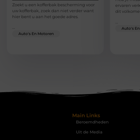
Zoekt u een kofferbak bescherming voor
ervaren verk
uw kofferbak, zoek dan niet verder want
dit volkome
hier bent u aan het goede adres.
...
...
Auto's E
Auto's En Motoren
Main Links
Beroemdheden
Uit de Media