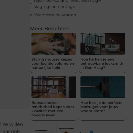
Rijschool Caland heeft een hoge
slagingspercentage
Veelgestelde vragen
Meer Berichten
Styling mousse kiezen
Hoe herken je een
voor luchtig volume en
betrouwbare locksmith
natuurlijke hold
in Den Haag?
Bureaustoelen
Hoe kies je de perfecte
refurbished kopen voor
stofzuiger voor jouw
kwaliteit met een
woonruimte?
tweede leven
 ze willen
 maar ook