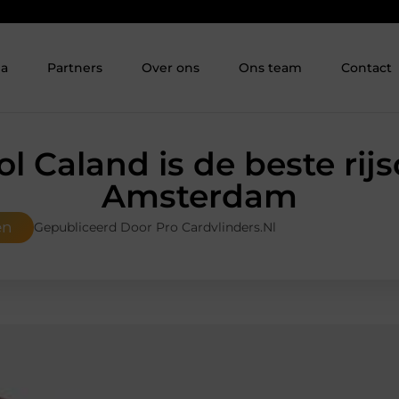
ia
Partners
Over ons
Ons team
Contact
ol Caland is de beste rijs
Amsterdam
en
Gepubliceerd Door Pro Cardvlinders.nl