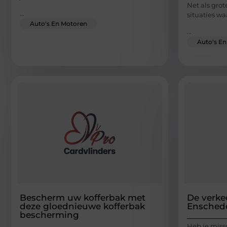
Net als gro
...
situaties wa
Auto's En Motoren
...
Auto's E
Bescherm uw kofferbak met
De verke
deze gloednieuwe kofferbak
Enschede
bescherming
Heb je miss