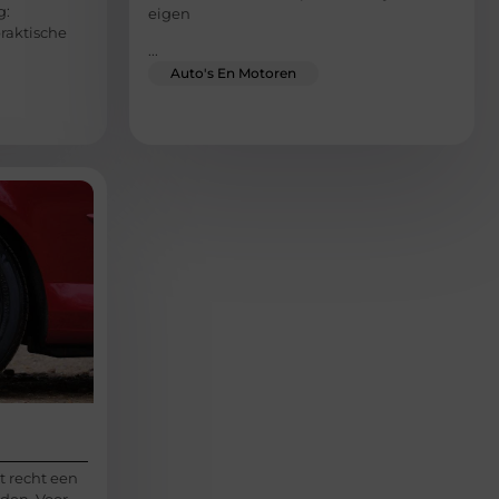
g:
eigen
raktische
...
Auto's En Motoren
 recht een