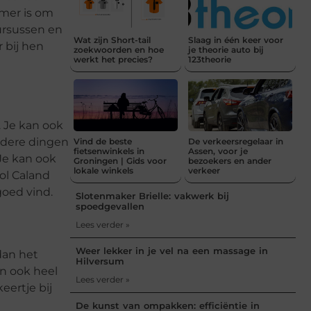
mmer is om
ursussen en
Wat zijn Short-tail
Slaag in één keer voor
 bij hen
zoekwoorden en hoe
je theorie auto bij
werkt het precies?
123theorie
. Je kan ook
rdere dingen
Vind de beste
De verkeersregelaar in
fietsenwinkels in
Assen, voor je
 Je kan ook
Groningen | Gids voor
bezoekers en ander
lokale winkels
verkeer
ol Caland
 goed vind.
Slotenmaker Brielle: vakwerk bij
spoedgevallen
Lees verder »
Weer lekker in je vel na een massage in
dan het
Hilversum
jn ook heel
Lees verder »
eertje bij
De kunst van ompakken: efficiëntie in