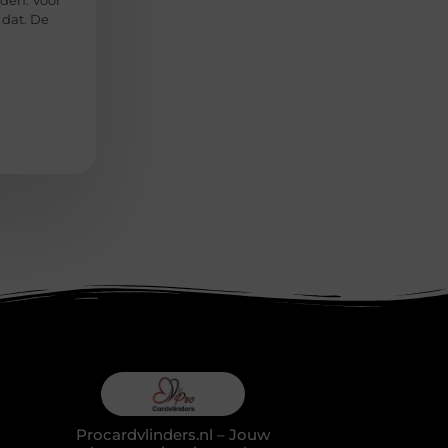
en. Voor
 dat. De
Procardvlinders.nl – Jouw