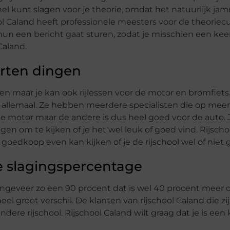
snel kunt slagen voor je theorie, omdat het natuurlijk ja
l Caland heeft professionele meesters voor de theoriec
 hun een bericht gaat sturen, zodat je misschien een keer
Caland.
orten dingen
sen maar je kan ook rijlessen voor de motor en bromfiets
n allemaal. Ze hebben meerdere specialisten die op mee
 de motor maar de andere is dus heel goed voor de auto.
en om te kijken of je het wel leuk of goed vind. Rijscho
r goedkoop even kan kijken of je de rijschool wel of niet
e slagingspercentage
ongeveer zo een 90 procent dat is wel 40 procent meer 
l groot verschil. De klanten van rijschool Caland die zi
dere rijschool. Rijschool Caland wilt graag dat je is een k