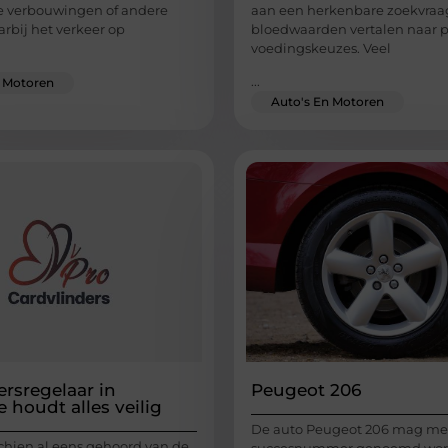
te verbouwingen of andere
aan een herkenbare zoekvraa
arbij het verkeer op
bloedwaarden vertalen naar p
voedingskeuzes. Veel
...
n Motoren
Auto's En Motoren
ersregelaar in
Peugeot 206
 houdt alles veilig
De auto Peugeot 206 mag met
chien al eens gehoord van de