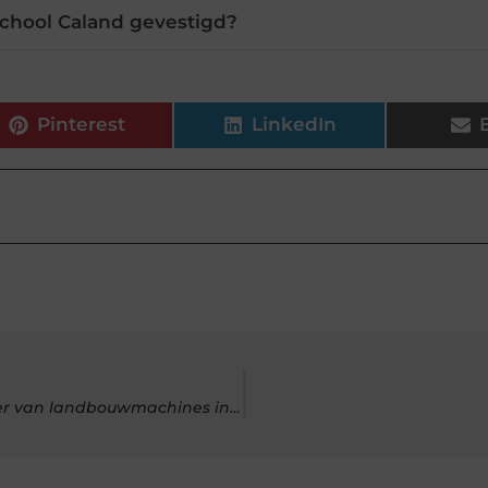
school Caland gevestigd?
Pinterest
LinkedIn
Gun uw oude werktuigen een nieuw leven via een opkoper van landbouwmachines in Noord-Brabant