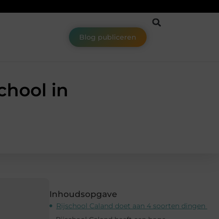
Blog publiceren
chool in
Inhoudsopgave
Rijschool Caland doet aan 4 soorten dingen