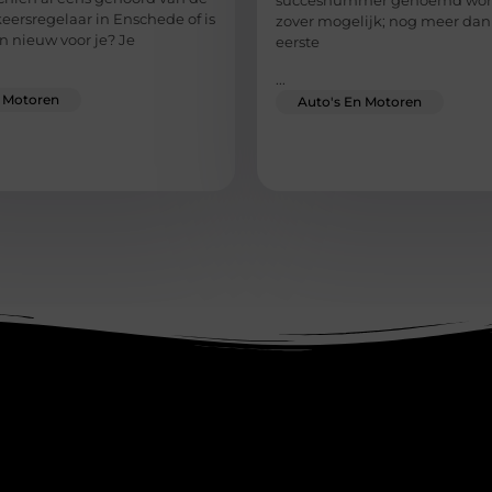
succesnummer genoemd word
eersregelaar in Enschede of is
zover mogelijk; nog meer dan
n nieuw voor je? Je
eerste
...
n Motoren
Auto's En Motoren