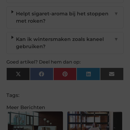
Helpt sigaret-aroma bij het stoppen
▼
met roken?
Kan ik wintersmaken zoals kaneel
▼
gebruiken?
Goed artikel? Deel hem dan op:
X
Facebook
Pinterest
LinkedIn
Email
(Twitter)
Tags:
Meer Berichten