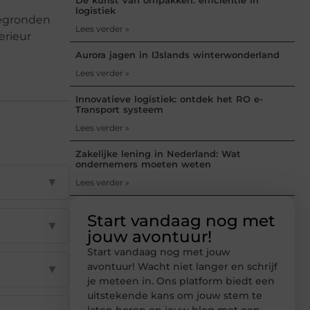
logistiek
tegronden
Lees verder »
erieur
Aurora jagen in IJslands winterwonderland
Lees verder »
Innovatieve logistiek: ontdek het RO e-
Transport systeem
Lees verder »
Zakelijke lening in Nederland: Wat
ondernemers moeten weten
▼
Lees verder »
Start vandaag nog met
▼
jouw avontuur!
Start vandaag nog met jouw
avontuur! Wacht niet langer en schrijf
▼
je meteen in. Ons platform biedt een
uitstekende kans om jouw stem te
laten horen en jouw blog met een