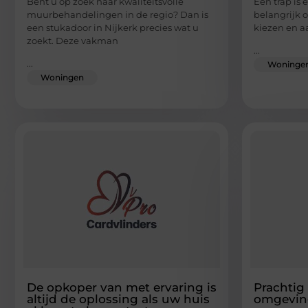
Bent u op zoek naar kwaliteitsvolle
Een trap is 
muurbehandelingen in de regio? Dan is
belangrijk o
een stukadoor in Nijkerk precies wat u
kiezen en a
zoekt. Deze vakman
...
...
Woninge
Woningen
De opkoper van met ervaring is
Prachtig
altijd de oplossing als uw huis
omgevin