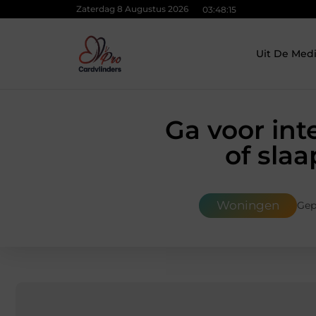
Zaterdag 8 Augustus 2026
03:48:16
Uit De Med
Ga voor int
of sla
Woningen
Gep