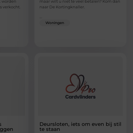
ak worden
maar wilt u niet te veel betalen? Kom dan
 verkocht.
naar De Kortingknaller.
...
Woningen
s
Deursloten, iets om even bij stil
eggen
te staan