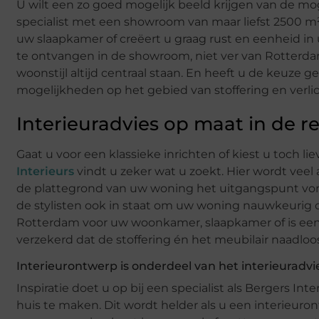
U wilt een zo goed mogelijk beeld krijgen van de mo
specialist met een showroom van maar liefst 2500 m²
uw slaapkamer of creëert u graag rust en eenheid in
te ontvangen in de showroom, niet ver van Rotterd
woonstijl altijd centraal staan. En heeft u de keuze
mogelijkheden op het gebied van stoffering en verlic
Interieuradvies op maat in de 
Gaat u voor een klassieke inrichten of kiest u toch li
Interieurs
vindt u zeker wat u zoekt. Hier wordt vee
de plattegrond van uw woning het uitgangspunt vormt
de stylisten ook in staat om uw woning nauwkeurig o
Rotterdam voor uw woonkamer, slaapkamer of is een 
verzekerd dat de stoffering én het meubilair naadloos
Interieurontwerp is onderdeel van het interieuradvi
Inspiratie doet u op bij een specialist als Bergers Int
huis te maken. Dit wordt helder als u een interieuro