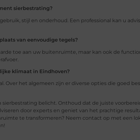
ment sierbestrating?
ebruik, stijl en onderhoud. Een professional kan u advi
 plaats van eenvoudige tegels?
waarde toe aan uw buitenruimte, maar kan ook de functio
afvoer.
lijke klimaat in Eindhoven?
l. Over het algemeen zijn er diverse opties die goed bes
 sierbestrating belicht. Onthoud dat de juiste voorbere
dviseren door experts en geniet van het prachtige result
enruimte te transformeren? Neem contact op met een lo
en!