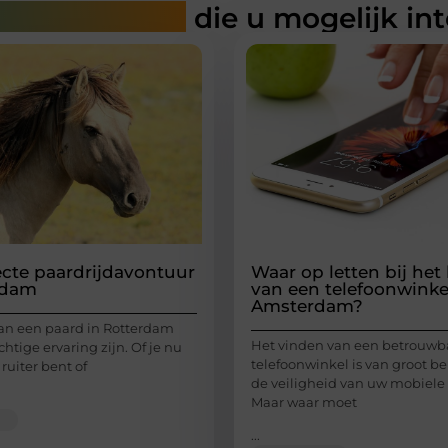
rde artikelen
die u mogelijk in
ecte paardrijdavontuur
Waar op letten bij het
rdam
van een telefoonwinke
Amsterdam?
van een paard in Rotterdam
Het vinden van een betrouwb
htige ervaring zijn. Of je nu
telefoonwinkel is van groot b
ruiter bent of
de veiligheid van uw mobiele
Maar waar moet
...