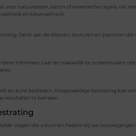
st voor natuursteen, beton of keramische tegels, elk mat
vastheid en kleurvastheid.
w woning. Denk aan de kleuren, texturen en patronen die
re. Informeer naar de makkelijk te onderhouden optie
ties.
t u wilt en kunt besteden. Hoogwaardige bestrating kan ee
ge resultaten te behalen.
estrating
stelde vragen die u kunnen helpen bij uw overweginge