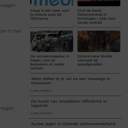
vragen.
Slaag in één keer voor
Vind de beste
je theorie auto bij
fietsenwinkels in
123theorie
Groningen | Gids voor
lokale winkels
 om in het
De verkeersregelaar in
Slotenmaker Brielle:
Assen, voor je
vakwerk bij
bezoekers en ander
spoedgevallen
verkeer
Weer lekker in je vel na een massage in
Hilversum
Lees verder »
De kunst van ompakken: efficiëntie in
logistiek
ermogen
Lees verder »
Aurora jagen in IJslands winterwonderland