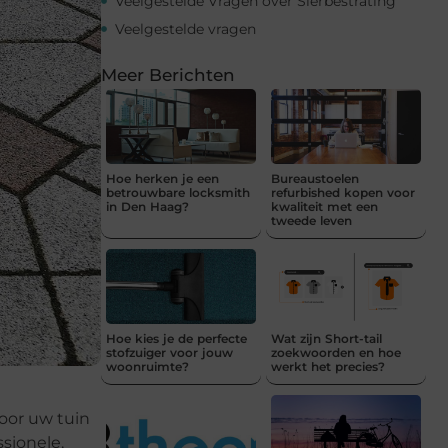
Veelgestelde Vragen over Sierbestrating
Veelgestelde vragen
Meer Berichten
Hoe herken je een
Bureaustoelen
betrouwbare locksmith
refurbished kopen voor
in Den Haag?
kwaliteit met een
tweede leven
Hoe kies je de perfecte
Wat zijn Short-tail
stofzuiger voor jouw
zoekwoorden en hoe
woonruimte?
werkt het precies?
oor uw tuin
sionele,