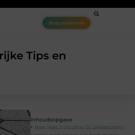
Blog publiceren
ijke Tips en
Inhoudsopgave
Waar Moet U Op Letten Bij Sierbestrating?