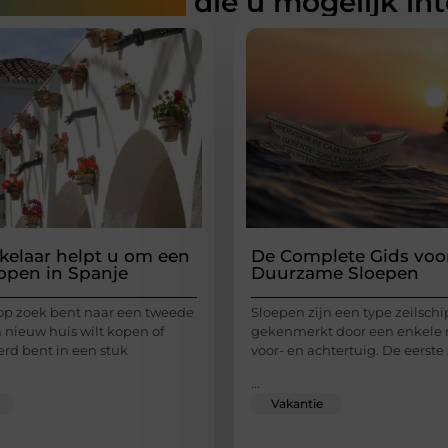
rde artikelen
die u mogelijk in
elaar helpt u om een
De Complete Gids voo
kopen in Spanje
Duurzame Sloepen
op zoek bent naar een tweede
Sloepen zijn een type zeilschi
 nieuw huis wilt kopen of
gekenmerkt door een enkele 
erd bent in een stuk
voor- en achtertuig. De eerste
...
Vakantie