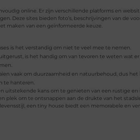
voudig online. Er zijn verschillende platforms en websit
gen. Deze sites bieden foto’s, beschrijvingen van de voo
 het maken van een geïnformeerde keuze.
uses is het verstandig om niet te veel mee te nemen.
 uitgerust, is het handig om van tevoren te weten wat e
emen.
raaien vaak om duurzaamheid en natuurbehoud, dus het i
en te hanteren.
een uitstekende kans om te genieten van een rustige en
een plek om te ontsnappen aan de drukte van het stads
evensstijl, een tiny house biedt een memorabele en ver