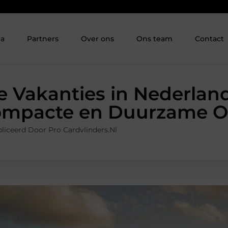
ia
Partners
Over ons
Ons team
Contact
e Vakanties in Nederland
ompacte en Duurzame 
liceerd Door Pro Cardvlinders.nl