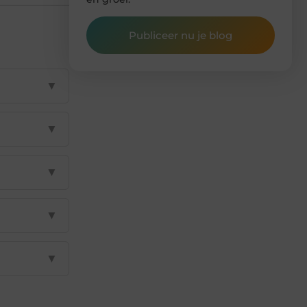
Publiceer nu je blog
▼
▼
▼
▼
▼