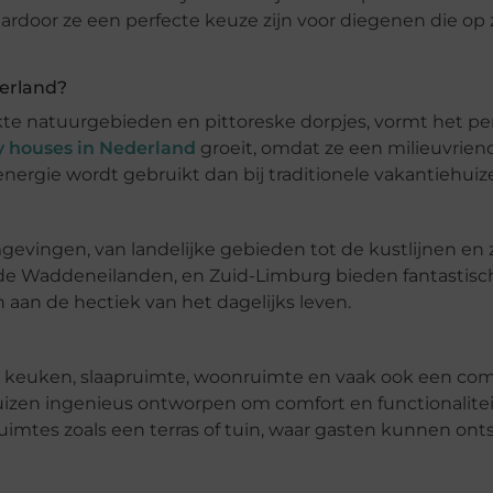
rdoor ze een perfecte keuze zijn voor diegenen die op 
derland?
kte natuurgebieden en pittoreske dorpjes, vormt het pe
y houses in Nederland
groeit, omdat ze een milieuvriend
nergie wordt gebruikt dan bij traditionele vakantiehuiz
gevingen, van landelijke gebieden tot de kustlijnen en z
e, de Waddeneilanden, en Zuid-Limburg bieden fantastisc
an de hectiek van het dagelijks leven.
en keuken, slaapruimte, woonruimte en vaak ook een co
izen ingenieus ontworpen om comfort en functionalitei
uimtes zoals een terras of tuin, waar gasten kunnen on