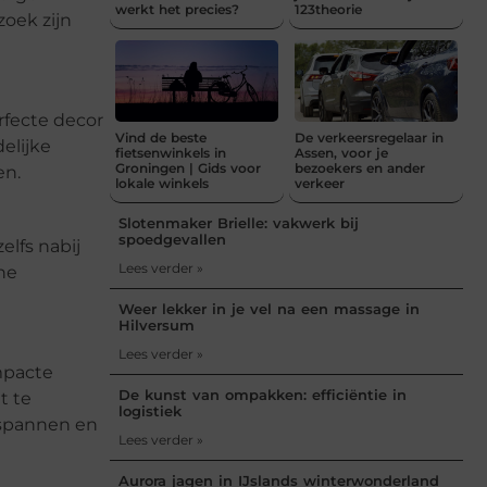
werkt het precies?
123theorie
zoek zijn
rfecte decor
Vind de beste
De verkeersregelaar in
elijke
fietsenwinkels in
Assen, voor je
Groningen | Gids voor
bezoekers en ander
en.
lokale winkels
verkeer
Slotenmaker Brielle: vakwerk bij
spoedgevallen
elfs nabij
Lees verder »
he
Weer lekker in je vel na een massage in
Hilversum
Lees verder »
mpacte
De kunst van ompakken: efficiëntie in
t te
logistiek
tspannen en
Lees verder »
Aurora jagen in IJslands winterwonderland