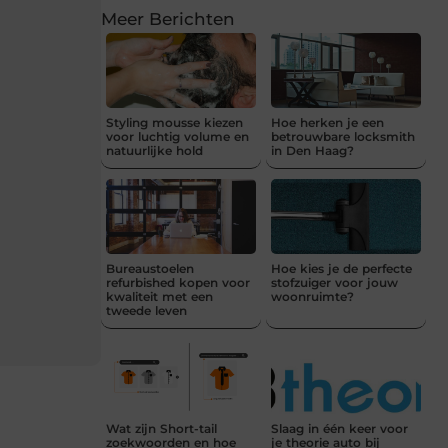
Meer Berichten
Styling mousse kiezen
Hoe herken je een
voor luchtig volume en
betrouwbare locksmith
natuurlijke hold
in Den Haag?
Bureaustoelen
Hoe kies je de perfecte
refurbished kopen voor
stofzuiger voor jouw
kwaliteit met een
woonruimte?
tweede leven
Wat zijn Short-tail
Slaag in één keer voor
zoekwoorden en hoe
je theorie auto bij