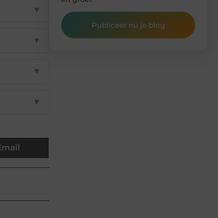
▼
Publiceer nu je blog
▼
▼
▼
Email