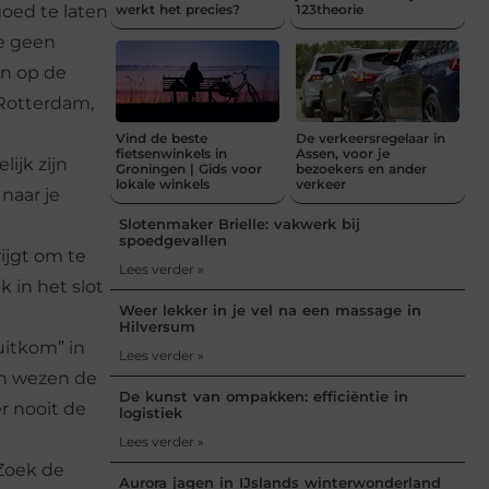
werkt het precies?
123theorie
goed te laten
ze geen
an op de
 Rotterdam,
Vind de beste
De verkeersregelaar in
fietsenwinkels in
Assen, voor je
lijk zijn
Groningen | Gids voor
bezoekers en ander
lokale winkels
verkeer
naar je
Slotenmaker Brielle: vakwerk bij
spoedgevallen
rijgt om te
Lees verder »
k in het slot
Weer lekker in je vel na een massage in
Hilversum
uitkom” in
Lees verder »
 in wezen de
De kunst van ompakken: efficiëntie in
r nooit de
logistiek
Lees verder »
 Zoek de
Aurora jagen in IJslands winterwonderland