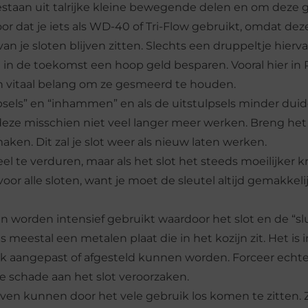
estaan uit talrijke kleine bewegende delen en om deze 
 dat je iets als WD-40 of Tri-Flow gebruikt, omdat de
van je sloten blijven zitten. Slechts een druppeltje hierv
 je in de toekomst een hoop geld besparen. Vooral hier in
van vitaal belang om ze gesmeerd te houden.
ulpsels” en “inhammen” en als de uitstulpsels minder duide
 deze misschien niet veel langer meer werken. Breng het 
aken. Dit zal je slot weer als nieuw laten werken.
el te verduren, maar als het slot het steeds moeilijker k
voor alle sloten, want je moet de sleutel altijd gemakkelij
en worden intensief gebruikt waardoor het slot en de “sl
is meestal een metalen plaat die in het kozijn zit. Het is
ijk aangepast of afgesteld kunnen worden. Forceer echte
ge schade aan het slot veroorzaken.
oeven kunnen door het vele gebruik los komen te zitten.