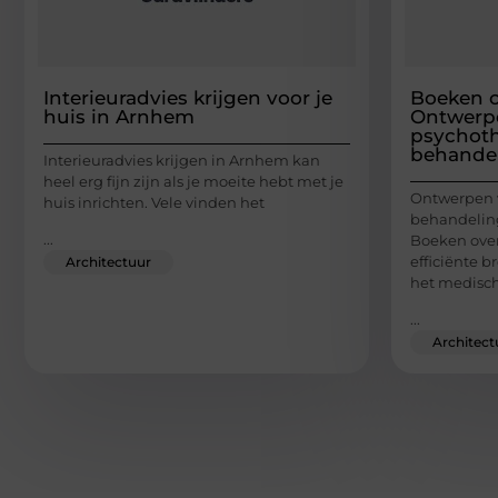
Interieuradvies krijgen voor je
Boeken o
huis in Arnhem
Ontwerp
psychoth
behande
Interieuradvies krijgen in Arnhem kan
heel erg fijn zijn als je moeite hebt met je
Ontwerpen 
huis inrichten. Vele vinden het
behandeling
...
Boeken over
efficiënte 
Architectuur
het medisc
...
Architect