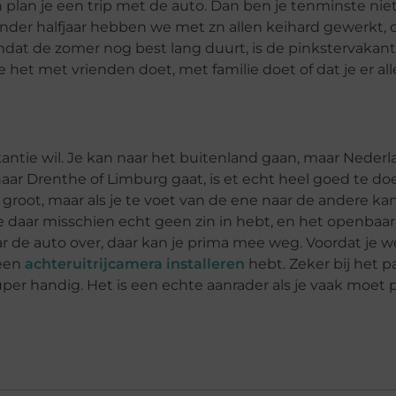
 dan plan je een trip met de auto. Dan ben je tenminste nie
ander halfjaar hebben we met zn allen keihard gewerkt,
at de zomer nog best lang duurt, is de pinkstervakant
het met vrienden doet, met familie doet of dat je er all
kantie wil. Je kan naar het buitenland gaan, maar Nederl
 naar Drenthe of Limburg gaat, is et echt heel goed te do
 groot, maar als je te voet van de ene naar de andere kan
je daar misschien echt geen zin in hebt, en het openbaar
aar de auto over, daar kan je prima mee weg. Voordat je 
 een
achteruitrijcamera installeren
hebt. Zeker bij het 
per handig. Het is een echte aanrader als je vaak moet 