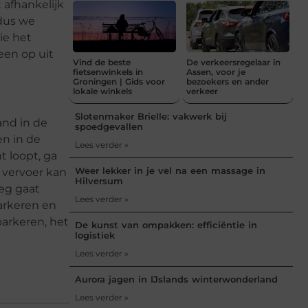
t afhankelijk
 dus we
ie het
een op uit
Vind de beste
De verkeersregelaar in
fietsenwinkels in
Assen, voor je
Groningen | Gids voor
bezoekers en ander
lokale winkels
verkeer
Slotenmaker Brielle: vakwerk bij
and in de
spoedgevallen
en in de
Lees verder »
t loopt, ga
Weer lekker in je vel na een massage in
 vervoer kan
Hilversum
weg gaat
Lees verder »
parkeren en
parkeren, het
De kunst van ompakken: efficiëntie in
logistiek
Lees verder »
Aurora jagen in IJslands winterwonderland
Lees verder »