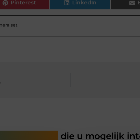
Pinterest
LinkedIn
mera set
?
rde artikelen
die u mogelijk in