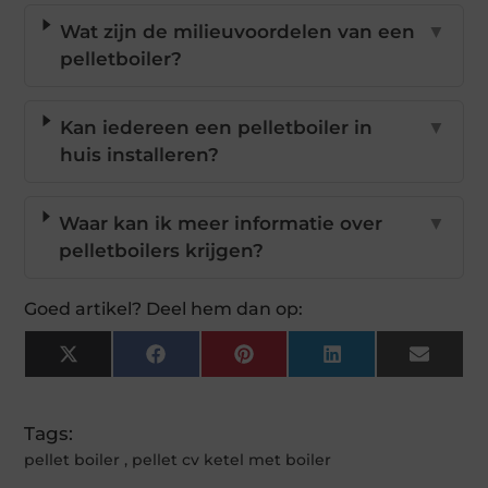
Wat zijn de milieuvoordelen van een
▼
pelletboiler?
Kan iedereen een pelletboiler in
▼
huis installeren?
Waar kan ik meer informatie over
▼
pelletboilers krijgen?
Goed artikel? Deel hem dan op:
X
Facebook
Pinterest
LinkedIn
Email
(Twitter)
Tags:
pellet boiler
,
pellet cv ketel met boiler