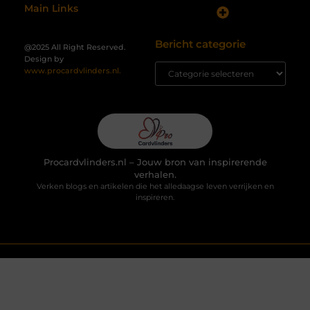
Main Links
Koop Backlinks: Wanneer, Waarom en Hoe Doe Je Dat Slim?
Geld verdienen met je website: hoe je jouw online platform omzet in inkomsten
Bericht categorie
@2025 All Right Reserved.
Design by
www.procardvlinders.nl.
Procardvlinders.nl – Jouw bron van inspirerende
verhalen.
Verken blogs en artikelen die het alledaagse leven verrijken en
inspireren.