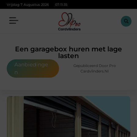
Vrijdag 7 Augustus 2026
07:11:36
Een garagebox huren met lage
lasten
Aanbiedinge
Gepubliceerd Door Pro
Cardvlinders.nl
n