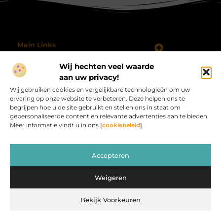
Main Links
Koop Backlinks: Wanneer, Waarom en Hoe Doe Je Dat Slim?
Geld verdienen met je website: hoe je jouw online platform omzet in inkomsten
Wij hechten veel waarde
Bericht categorie
@2025 All Right Reserved.
aan uw privacy!
Design by
Wij gebruiken cookies en vergelijkbare technologieën om uw
www.procardvlinders.nl.
ervaring op onze website te verbeteren. Deze helpen ons te
begrijpen hoe u de site gebruikt en stellen ons in staat om
gepersonaliseerde content en relevante advertenties aan te bieden.
Meer informatie vindt u in ons [
cookiebeleid
].
Procardvlinders.nl – Jouw bron van inspirerende
Accepteren
verhalen.
Verken blogs en artikelen die het alledaagse leven verrijken en
Weigeren
inspireren.
Bekijk Voorkeuren